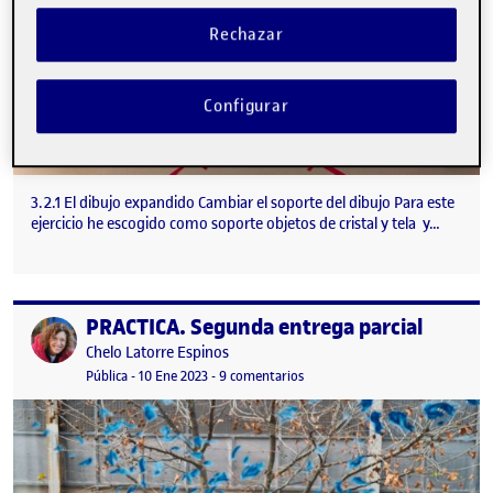
Rechazar
Configurar
3.2.1 El dibujo expandido Cambiar el soporte del dibujo Para este
ejercicio he escogido como soporte objetos de cristal y tela y…
PRACTICA. Segunda entrega parcial
Publicado por
Publicado por
Chelo Latorre Espinos
Visibilidad:
Fecha de publicación
1 febrero, 2024 3:52 pm
en PRACTICA. Segunda entrega p
Pública
-
10 Ene 2023
-
9 comentarios