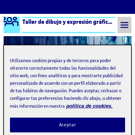
Logo Ágora
Taller de dibujo y expresión gráfica aula 1
Saltar al contenido
Semestre 20221 - Aula 1
10 Enero, 2023
Utilizamos
cookies
propias y de terceros para poder
ofrecerte correctamente todas las funcionalidades del
10 Enero, 2023
sitio web, con fines analíticos y para mostrarte publicidad
personalizada de acuerdo con un perfil elaborado a partir
de tus hábitos de navegación. Puedes aceptar, rechazar o
El dibujo expandido
Publicado por
configurar tus preferencias haciendo clic abajo, u obtener
Publicado por
Anna Martínez García
más información en nuestra
política de cookies.
Visibilidad:
Fecha de publicación
26 febrero, 2024 5:18 pm
en El dibujo expandido
Pública
-
10 Ene 2023
-
8 comentarios
Aceptar